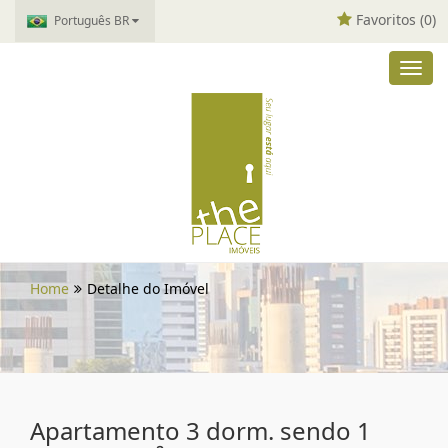
Favoritos (
0
)
Português BR
Toggl
navig
Home
Detalhe do Imóvel
Apartamento 3 dorm. sendo 1