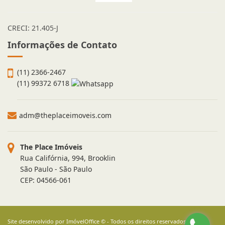
CRECI: 21.405-J
Informações de Contato
(11) 2366-2467
(11) 99372 6718
adm@theplaceimoveis.com
The Place Imóveis
Rua Califórnia, 994, Brooklin
São Paulo - São Paulo
CEP: 04566-061
Site desenvolvido por
ImóvelOffice
© - Todos os direitos reservados