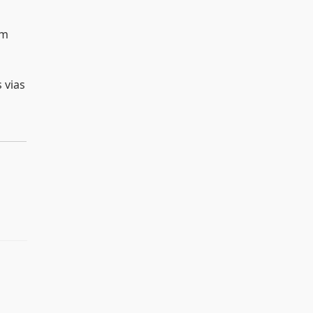
em
 vias