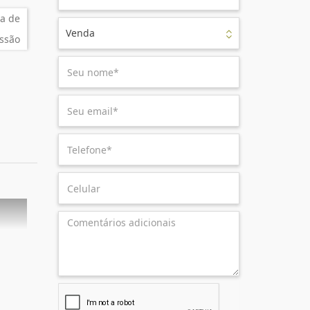
a de
Venda
ssão