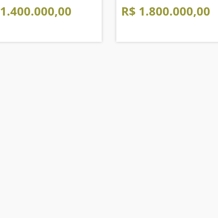
 1.400.000,00
R$ 1.800.000,00
Mapa do Site
I
Início
Quem Somos
Links e Documentos
Cadastre seu Imóvel