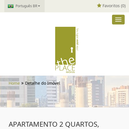
Favoritos (
0
)
Português BR
Toggl
navig
Home
Detalhe do Imóvel
APARTAMENTO 2 QUARTOS,