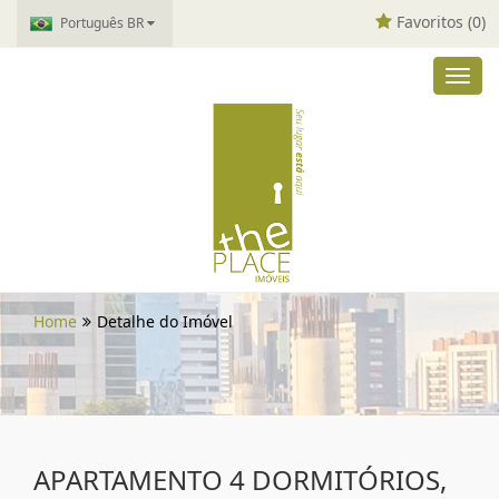
Favoritos (
0
)
Português BR
Toggl
navig
Home
Detalhe do Imóvel
APARTAMENTO 4 DORMITÓRIOS,