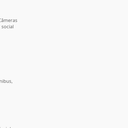
, Câmeras
 social
nibus,