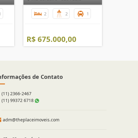
1
2
2
1
R$ 675.000,00
nformações de Contato
(11) 2366-2467
(11) 99372 6718
adm@theplaceimoveis.com