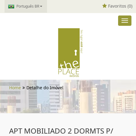
Favoritos (
0
)
Português BR
Toggl
navig
Home
Detalhe do Imóvel
APT MOBILIADO 2 DORMTS P/