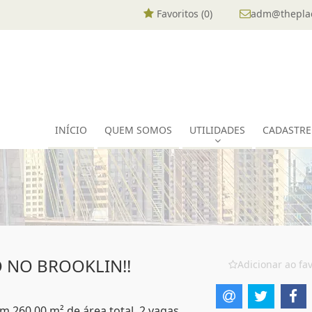
Favoritos (
0
)
adm@theplac
INÍCIO
QUEM SOMOS
UTILIDADES
CADASTRE
 NO BROOKLIN!!
Adicionar ao fav
om 260,00 m² de área total, 2 vagas