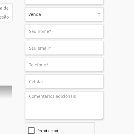
a de
Venda
ssão