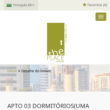
Favoritos (
0
)
Português BR
Toggl
navig
Home
Detalhe do Imóvel
APTO 03 DORMITÓRIOS(UMA