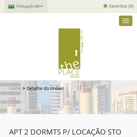
Favoritos (
0
)
Português BR
Toggl
navig
Home
Detalhe do Imóvel
APT 2 DORMTS P/ LOCAÇÃO STO