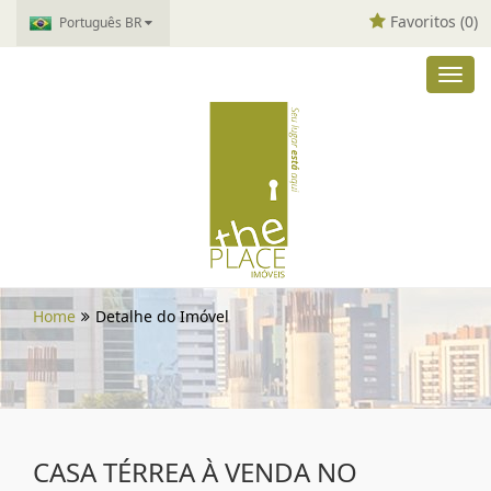
Favoritos (
0
)
Português BR
Toggl
navig
Home
Detalhe do Imóvel
CASA TÉRREA À VENDA NO