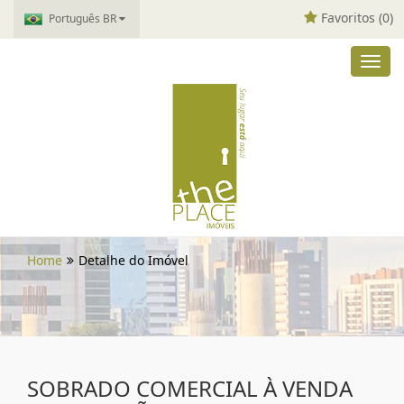
Favoritos (
0
)
Português BR
Toggl
navig
Home
Detalhe do Imóvel
SOBRADO COMERCIAL À VENDA