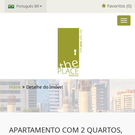
Favoritos (
0
)
Português BR
Toggl
navig
Home
Detalhe do Imóvel
APARTAMENTO COM 2 QUARTOS,