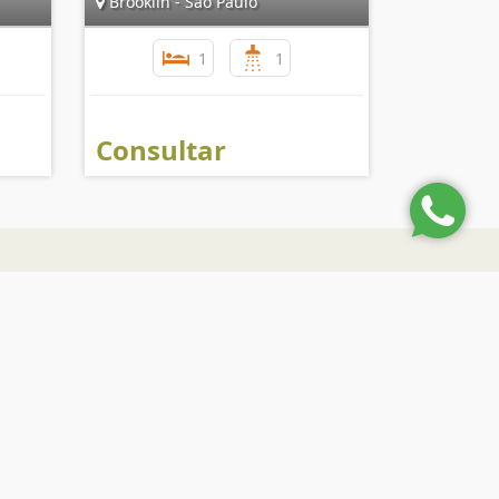
Brooklin - São Paulo
1
1
Consultar
nformações de Contato
(11) 2366-2467
(11) 99372 6718
adm@theplaceimoveis.com