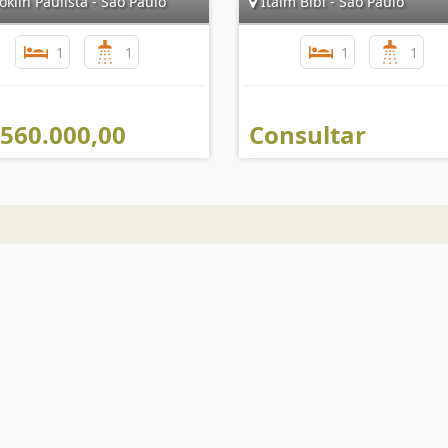
klin Paulista - São Paulo
Itaim Bibi - São Paulo
1
1
1
1
 560.000,00
Consultar
Mapa do Site
I
Início
Quem Somos
Links e Documentos
Cadastre seu Imóvel
Pedido de Imóvel