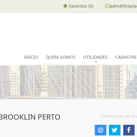
Favoritos (
0
)
adm@theplac
INÍCIO
QUEM SOMOS
UTILIDADES
CADASTRE
 BROOKLIN PERTO
Adicionar ao fav