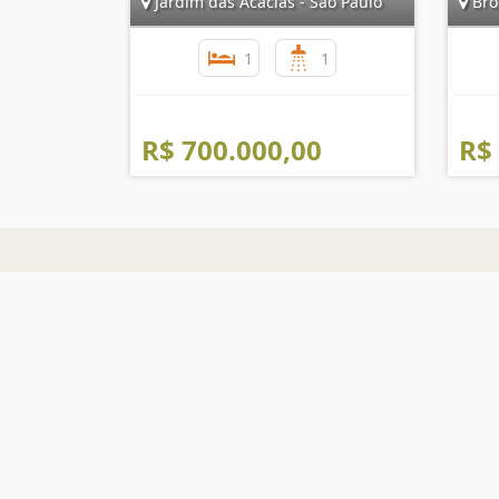
Jardim das Acácias - São Paulo
Broo
1
1
R$ 700.000,00
R$
The Place Imóveis