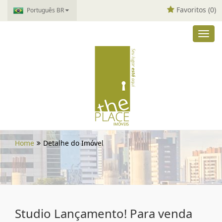
Favoritos (
0
)
Português BR
Toggl
navig
Home
Detalhe do Imóvel
Studio Lançamento! Para venda