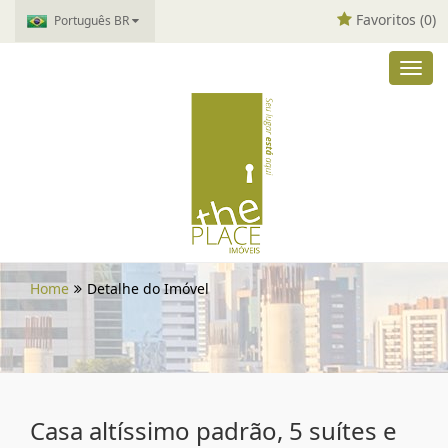
Favoritos (
0
)
Português BR
Toggl
navig
Home
Detalhe do Imóvel
Casa altíssimo padrão, 5 suítes e