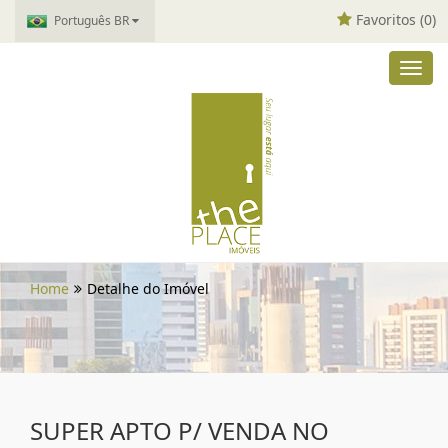
Favoritos (
0
)
Português BR
Toggl
navig
Home
Detalhe do Imóvel
SUPER APTO P/ VENDA NO