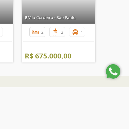
Vila Cordeiro - São Paulo
1
2
2
1
R$ 675.000,00
nformações de Contato
(11) 2366-2467
(11) 99372 6718