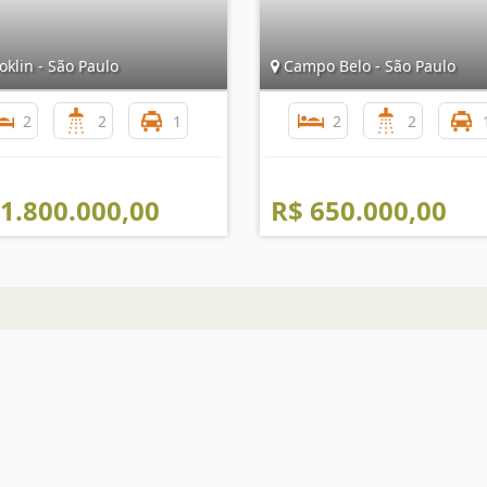
klin - São Paulo
Campo Belo - São Paulo
2
2
1
2
2
 1.800.000,00
R$ 650.000,00
Mapa do Site
I
Início
Quem Somos
Links e Documentos