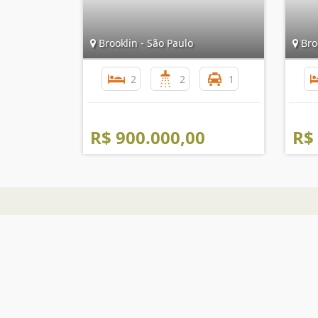
Brooklin - São Paulo
Broo
2
2
1
R$ 900.000,00
R$
The Place Imóveis