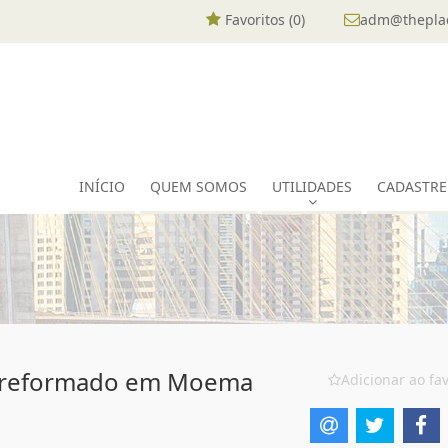
Favoritos (
0
)
adm@theplac
INÍCIO
QUEM SOMOS
UTILIDADES
CADASTRE
m reformado em Moema
Adicionar ao fav