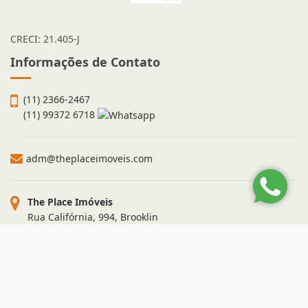
CRECI: 21.405-J
Informações de Contato
(11) 2366-2467
(11) 99372 6718
adm@theplaceimoveis.com
The Place Imóveis
Rua Califórnia, 994, Brooklin
São Paulo - São Paulo
CEP: 04566-061
Site desenvolvido por
ImóvelOffice
© - Todos os direitos reservados