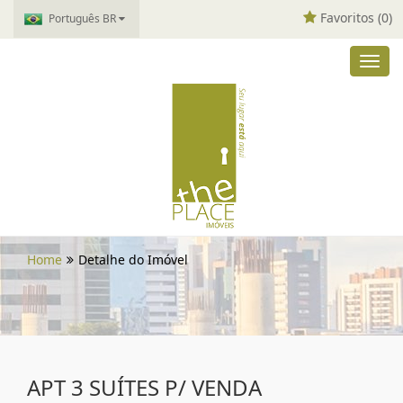
Favoritos (
0
)
Português BR
Toggl
navig
Home
Detalhe do Imóvel
APT 3 SUÍTES P/ VENDA