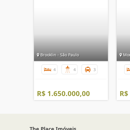
Brooklin - São Paulo
Mor
4
4
3
R$ 1.650.000,00
R$