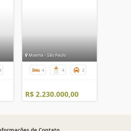
Moema - São Paulo
3
4
4
2
R$ 2.230.000,00