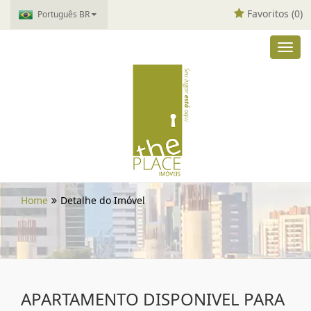
Favoritos (
0
)
Português BR
Toggl
navig
Home
Detalhe do Imóvel
APARTAMENTO DISPONIVEL PARA