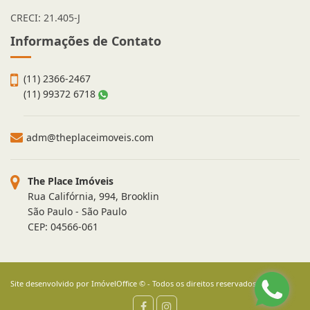
CRECI: 21.405-J
Informações de Contato
(11) 2366-2467
(11) 99372 6718
adm@theplaceimoveis.com
The Place Imóveis
Rua Califórnia, 994, Brooklin
São Paulo - São Paulo
CEP: 04566-061
Site desenvolvido por
ImóvelOffice
© - Todos os direitos reservados