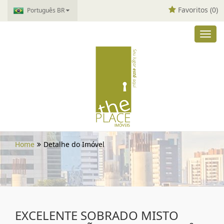
Favoritos (
0
)
Português BR
Toggl
navig
Home
Detalhe do Imóvel
EXCELENTE SOBRADO MISTO