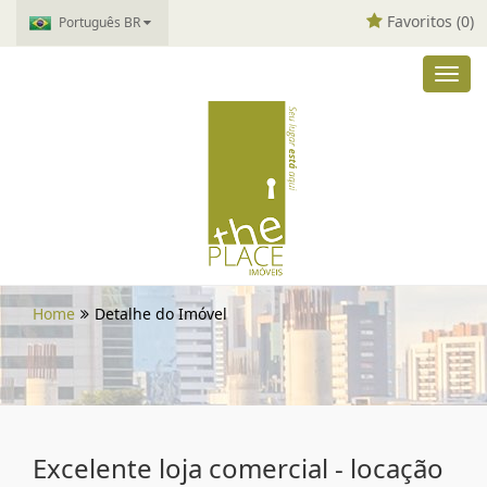
Favoritos (
0
)
Português BR
Toggl
navig
Home
Detalhe do Imóvel
Excelente loja comercial - locação