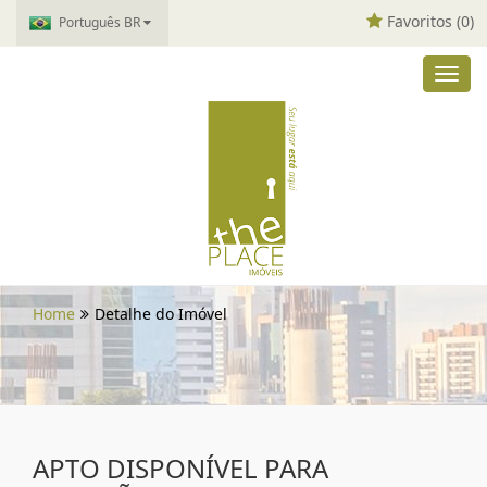
Favoritos (
0
)
Português BR
Toggl
navig
Home
Detalhe do Imóvel
APTO DISPONÍVEL PARA