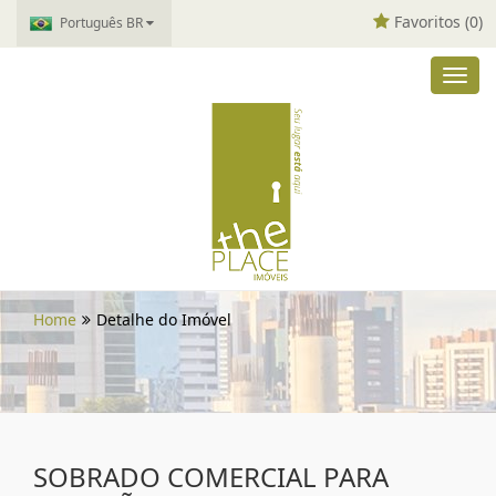
Favoritos (
0
)
Português BR
Toggl
navig
Home
Detalhe do Imóvel
SOBRADO COMERCIAL PARA