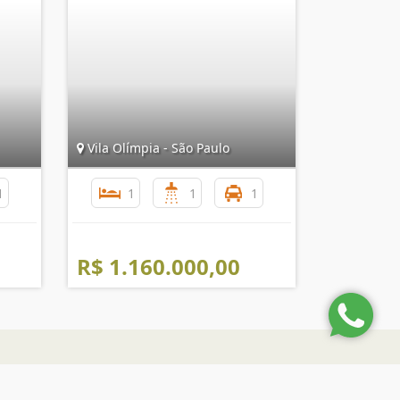
Vila Olímpia - São Paulo
1
1
1
1
R$ 1.160.000,00
nformações de Contato