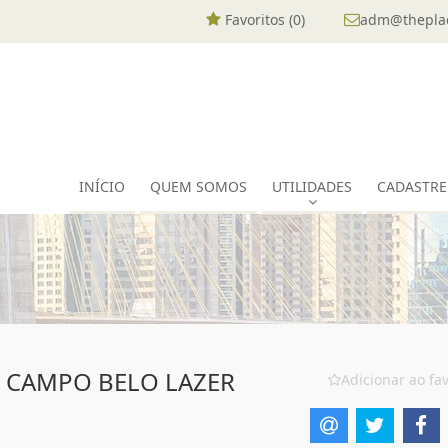
Favoritos (
0
)
adm@theplac
INÍCIO
QUEM SOMOS
UTILIDADES
CADASTRE
O CAMPO BELO LAZER
Adicionar ao fav