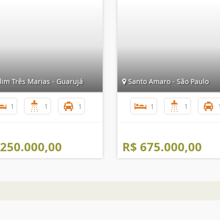
dim Três Marias - Guarujá
Santo Amaro - São Paulo
1
1
1
1
1
 250.000,00
R$ 675.000,00
Mapa do Site
I