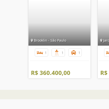
Brooklin - São Paulo
Jar
1
1
1
R$ 360.400,00
R$
The Place Imóveis