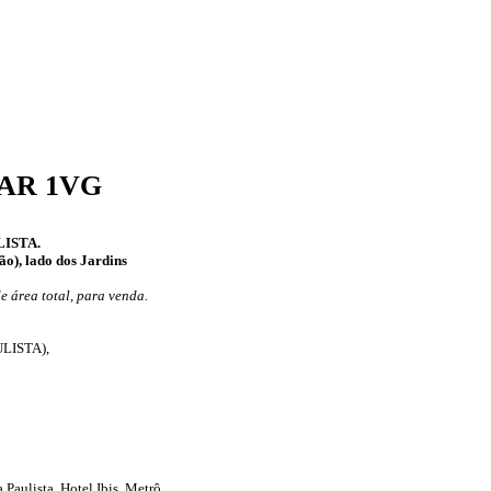
AR 1VG
ULISTA.
o), lado dos Jardins
e área total, para venda.
ULISTA),
Paulista, Hotel Ibis, Metrô