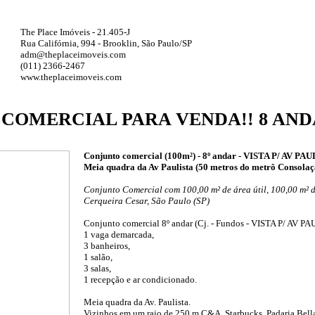
The Place Imóveis - 21.405-J
Rua Califórnia, 994 - Brooklin, São Paulo/SP
adm@theplaceimoveis.com
(011) 2366-2467
www.theplaceimoveis.com
COMERCIAL PARA VENDA!! 8 AND
Conjunto comercial (100m²) - 8º andar - VISTA P/ AV PA
Meia quadra da Av Paulista (50 metros do metrô Consolaçã
Conjunto Comercial com 100,00 m² de área útil, 100,00 m² d
Cerqueira Cesar, São Paulo (SP)
Conjunto comercial 8º andar (Cj. - Fundos - VISTA P/ AV PA
1 vaga demarcada,
3 banheiros,
1 salão,
3 salas,
1 recepção e ar condicionado.
Meia quadra da Av. Paulista.
Vizinhos em um raio de 250 m C&A, Starbucks, Padaria Bella 