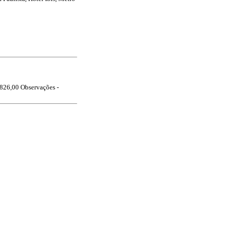
.826,00
Observações -