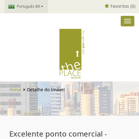
Favoritos (
0
)
Português BR
Toggl
navig
Home
Detalhe do Imóvel
Excelente ponto comercial -