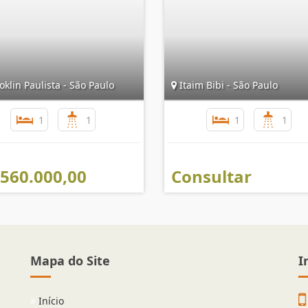
klin Paulista - São Paulo
Itaim Bibi - São Paulo
1
1
1
1
 560.000,00
Consultar
Mapa do Site
I
Início