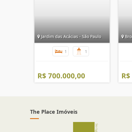
Jardim das Acácias - São Paulo
Broo
1
1
R$ 700.000,00
R$
The Place Imóveis