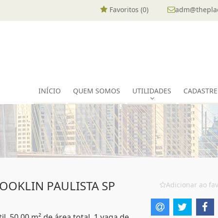
Favoritos (
0
)
adm@theplac
INÍCIO
QUEM SOMOS
UTILIDADES
CADASTRE
OOKLIN PAULISTA SP
Adicionar ao fav
l, 50,00 m² de área total, 1 vaga de