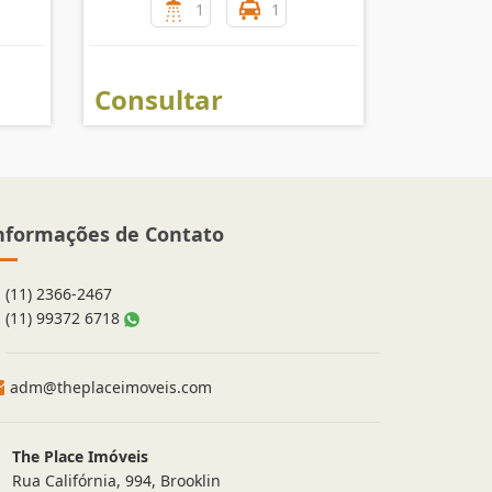
1
1
Consultar
nformações de Contato
(11) 2366-2467
(11) 99372 6718
adm@theplaceimoveis.com
The Place Imóveis
Rua Califórnia, 994, Brooklin