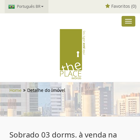
Favoritos (
0
)
Português BR
Toggl
navig
Home
Detalhe do Imóvel
Sobrado 03 dorms. à venda na