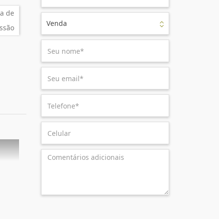
a de
Venda
ssão