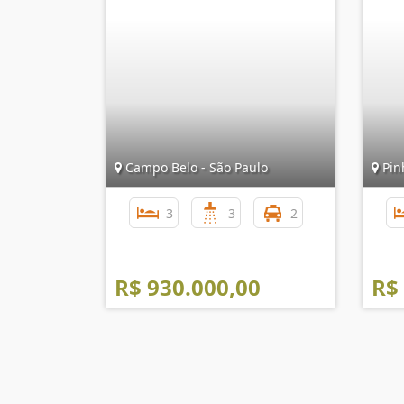
Campo Belo - São Paulo
Pinh
3
3
2
R$ 930.000,00
R$