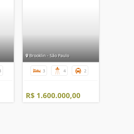
Brooklin - São Paulo
3
3
4
2
R$ 1.600.000,00