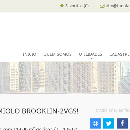
Favoritos (
0
)
adm@theplac
INÍCIO
QUEM SOMOS
UTILIDADES
CADASTRE
 MIOLO BROOKLIN-2VGS!
Adicionar ao fav
) com 113,00 m² de área útil, 125,00