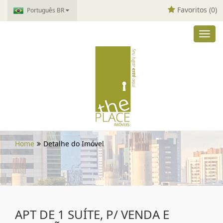
Favoritos (
0
)
Português BR
Toggl
navig
Home
Detalhe do Imóvel
APT DE 1 SUÍTE, P/ VENDA E