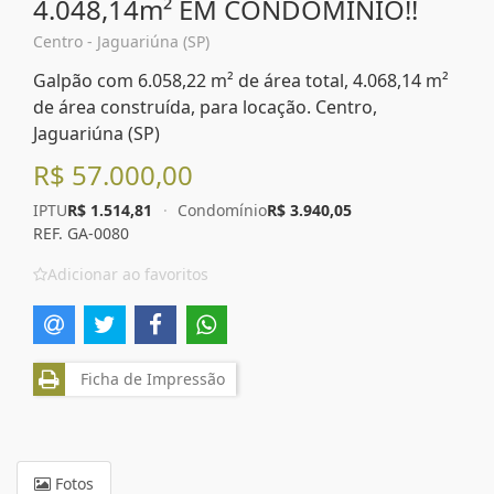
4.048,14m² EM CONDOMÍNIO!!
Centro - Jaguariúna (SP)
Galpão com 6.058,22 m² de área total, 4.068,14 m²
de área construída, para locação. Centro,
Jaguariúna (SP)
R$ 57.000,00
IPTU
R$ 1.514,81
·
Condomínio
R$ 3.940,05
REF. GA-0080
Adicionar ao favoritos
Ficha de Impressão
Fotos