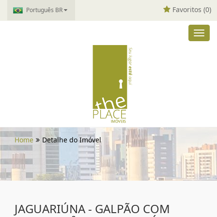
Favoritos (
0
)
Português BR
Toggl
navig
Home
Detalhe do Imóvel
JAGUARIÚNA - GALPÃO COM