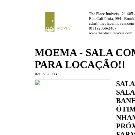
The Place Imóveis - 21.405-
Rua Califórnia, 994 - Brook
adm@theplaceimoveis.com
(011) 2366-2467
www.theplaceimoveis.com
MOEMA - SALA COM
PARA LOCAÇÃO!!
Ref: SC-0083
SALA
SALA
BAN
ÓTIM
NHAM
PRÓX
FARM