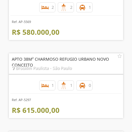
2
2
1
Ref. AP-5569
R$ 580.000,00
APTO 38M² CHARMOSO REFUGIO URBANO NOVO
CONCEITO
Brooklin Paulista - São Paulo
1
1
0
Ref. AP-5297
R$ 615.000,00