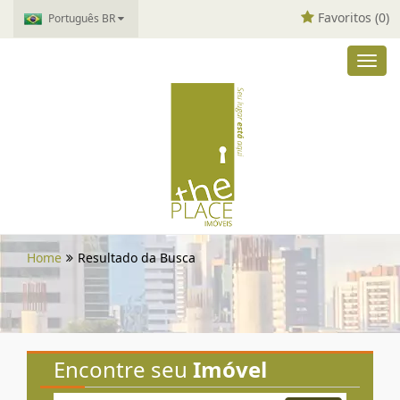
Favoritos (
0
)
Português BR
Toggl
navig
Home
Resultado da Busca
Encontre seu
Imóvel