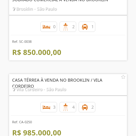
Brooklin - São Paulo
0
2
1
Ref. SC-0038
R$ 850.000,00
CASA TÉRREA À VENDA NO BROOKLIN / VILA
CORDEIRO
Vila Cordeiro - São Paulo
3
4
2
Ref. CA-0250
R$ 985.000,00