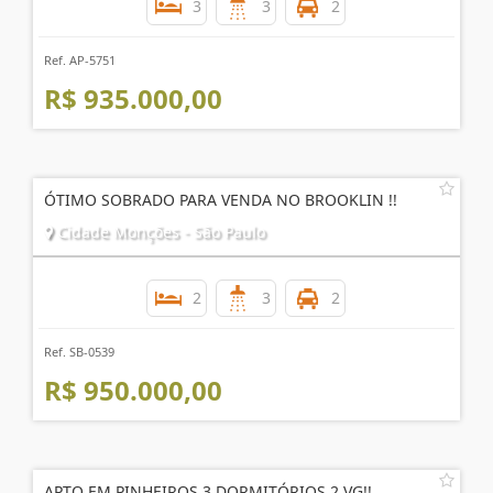
3
3
2
Ref. AP-5751
R$ 935.000,00
ÓTIMO SOBRADO PARA VENDA NO BROOKLIN !!
Cidade Monções - São Paulo
2
3
2
Ref. SB-0539
R$ 950.000,00
APTO EM PINHEIROS 3 DORMITÓRIOS 2 VG!!