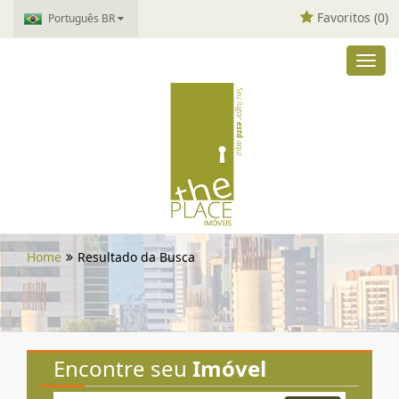
Favoritos (
0
)
Português BR
Toggl
navig
Home
Resultado da Busca
Encontre seu
Imóvel