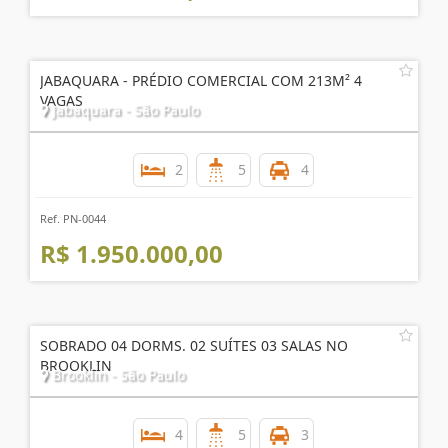
JABAQUARA - PRÉDIO COMERCIAL COM 213M² 4
VAGAS
Jabaquara - São Paulo
2
5
4
Ref. PN-0044
R$ 1.950.000,00
SOBRADO 04 DORMS. 02 SUÍTES 03 SALAS NO
BROOKLIN
Brooklin - São Paulo
4
5
3